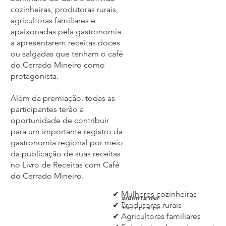
cozinheiras, produtoras rurais,
agricultoras familiares e
apaixonadas pela gastronomia
a apresentarem receitas doces
ou salgadas que tenham o café
do Cerrado Mineiro como
protagonista.
Além da premiação, todas as
participantes terão a
oportunidade de contribuir
para um importante registro da
gastronomia regional por meio
da publicação de suas receitas
no Livro de Receitas com Café
do Cerrado Mineiro.
✔ Mulheres cozinheiras
QUEM PODE PARTICIPAR?
✔ Produtoras rurais
Podem participar:
✔ Agricultoras familiares