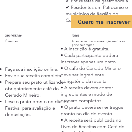
✔ Entusiastas da gastronomia
✔ Residentes em Patrocínio e
municípios da Região do
Cerrado Mineiro.
Quero me inscrever
COMO PARTICIPAR?
REGRAS
É simples.
Antes de realizar sua inscrição, confira as
principais regras.
• A inscrição é gratuita.
• Cada participante poderá
inscrever apenas um prato.
• O café do Cerrado Mineiro
Faça sua inscrição online.
deve ser ingrediente
Envie sua receita completa.
obrigatório da receita.
Prepare seu prato utilizando
• A receita deverá conter
obrigatoriamente café do
ingredientes e modo de
Cerrado Mineiro.
preparo completos.
Leve o prato pronto no dia do
• O prato deverá ser entregue
Festival para avaliação e
pronto no dia do evento.
degustação.
• A receita será publicada no
Livro de Receitas com Café do