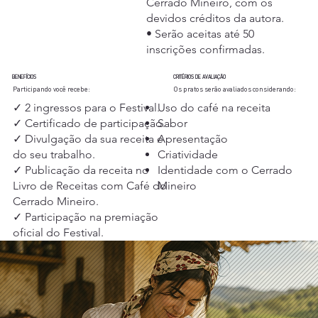
Cerrado Mineiro, com os
devidos créditos da autora.
• Serão aceitas até 50
inscrições confirmadas.
BENEFÍCIOS
CRITÉRIOS DE AVALIAÇÃO
Participando você recebe:
Os pratos serão avaliados considerando:
✓ 2 ingressos para o Festival.
Uso do café na receita
✓ Certificado de participação.
Sabor
✓ Divulgação da sua receita e
Apresentação
do seu trabalho.
Criatividade
✓ Publicação da receita no
Identidade com o Cerrado
Livro de Receitas com Café do
Mineiro
Cerrado Mineiro.
✓ Participação na premiação
oficial do Festival.