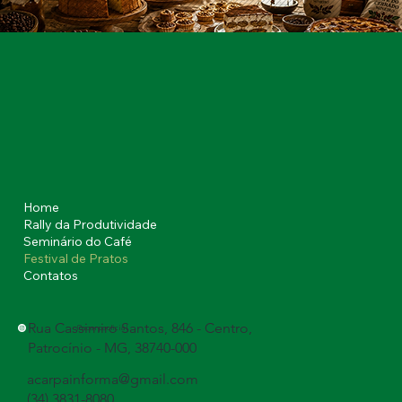
Home
Rally da Produtividade
Seminário do Café
Festival de Pratos
Contatos
Rua Cassimiro Santos, 846 - Centro,
@acarpaoficial
Patrocínio - MG, 38740-000
acarpainforma@gmail.com
(34) 3831-8080