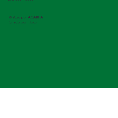
© 2026 por
ACARPA
Criado por
.Ibox