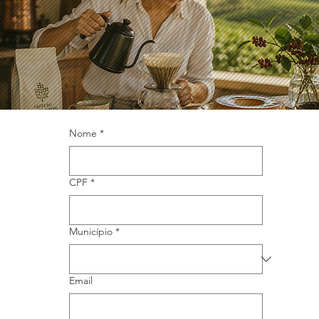
Nome
*
Inscreva-se agora
CPF
*
Município
*
Email